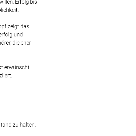
llen, Erfolg bis 
ichkeit. 
pf zeigt das 
rfolg und 
örer, die eher 
kt erwünscht 
iert. 
tand zu halten.