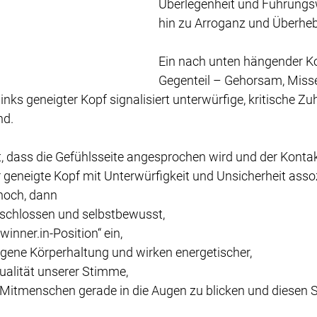
Überlegenheit und Führungswi
hin zu Arroganz und Überhebl
Ein nach unten hängender Ko
Gegenteil – Gehorsam, Misse
inks geneigter Kopf signalisiert unterwürfige, kritische Zuh
nd. 
, dass die Gefühlsseite angesprochen wird und der Konta
er geneigte Kopf mit Unterwürfigkeit und Unsicherheit assozi
hoch, dann
eschlossen und selbstbewusst,
inner.in-Position“ ein,
igene Körperhaltung und wirken energetischer,
ualität unserer Stimme,
, Mitmenschen gerade in die Augen zu blicken und diesen S