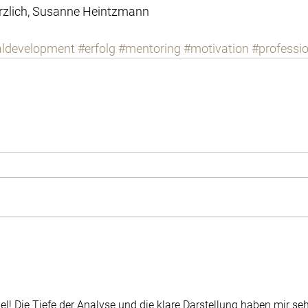
Herzlich, Susanne Heintzmann
aldevelopment
#erfolg
#mentoring
#motivation
#profess
kel! Die Tiefe der Analyse und die klare Darstellung haben mir seh